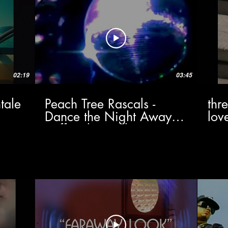
02:19
03:45
tale
Peach Tree Rascals -
thr
Dance the Night Away
lov
(Official Visualizer)