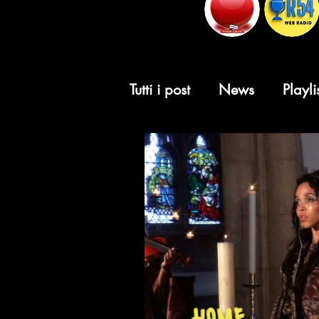
Tutti i post
News
Playli