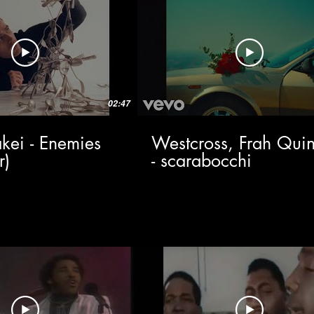
02:47
kei - Enemies
Westcross, Frah Quin
r)
- scarabocchi