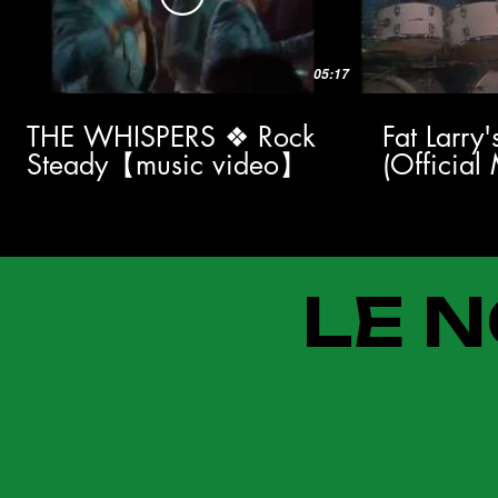
05:17
THE WHISPERS ❖ Rock
Fat Larry
Steady【music video】
(Official
LE N