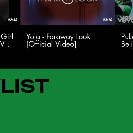
02:48
03:10
 Girl
Yola - Faraway Look
Pub
TV
[Official Video]
Bel
(Of
LIST