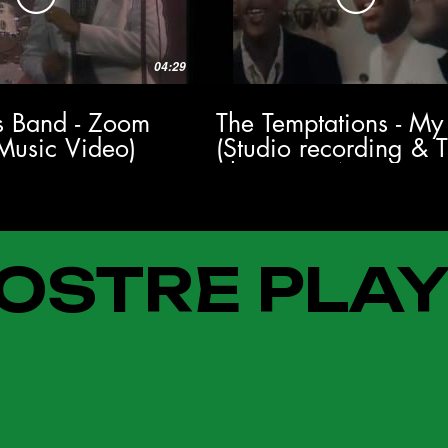
04:29
's Band - Zoom
The Temptations - My
 Music Video)
(Studio recording & 
Show 1964) HD
OSTRE PLAY