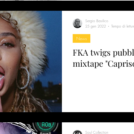
Sergio Basilico
25 gen 2022
Tempo di lettu
News
FKA twigs pubbl
mixtape "Capris
Soul Collection