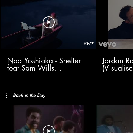
03:27
Nao Yoshioka - Shelter
Jordan Ra
feat.Sam Wills
(Visualise
(Visualizer)
Back in the Day