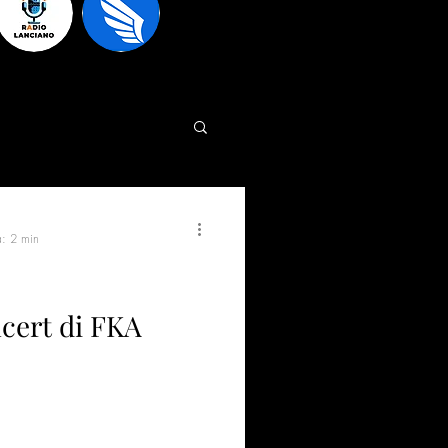
a: 2 min
ncert di FKA