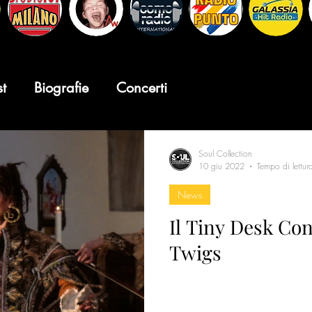
st
Biografie
Concerti
Soul Collection
10 giu 2022
Tempo di lettur
News
Il Tiny Desk Co
Twigs