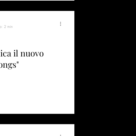
ra: 2 min
ica il nuovo
ongs"