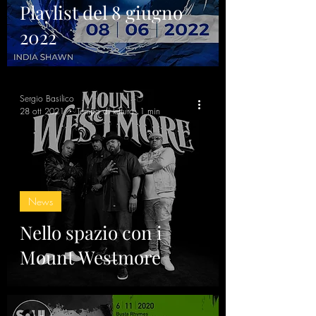
Playlist del 8 giugno
2022
Sergio Basilico
28 ott 2021
Tempo di lettura: 1 min
News
Nello spazio con i
Mount Westmore