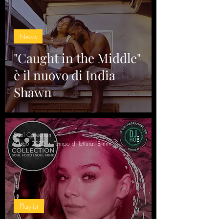
News
"Caught in the Middle"
è il nuovo di India
Shawn
Soul Collection
7 ago 2022
Tempo di lettura: 8 min
Playlist