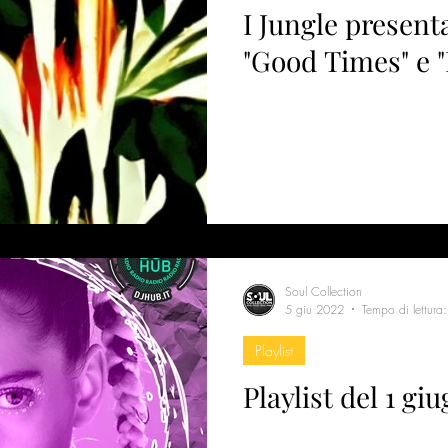
I Jungle presentano i s
"Good Times" e 
Soul Collection
5 giu 2022
Tempo di lettura
Playlist
Playlist del 1 gi