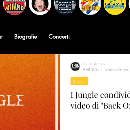
st
Biografie
Concerti
Soul Collection
9 set 2023
Tempo di lettura:
News
I Jungle condivi
video di "Back O