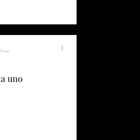
 9 min
ta uno