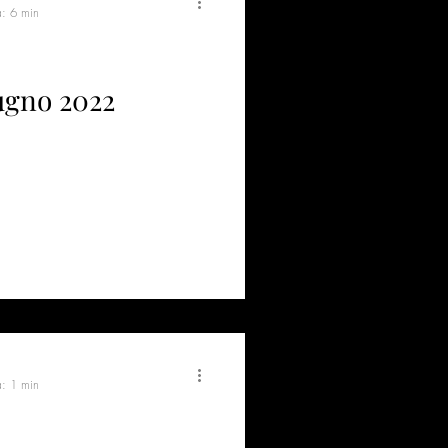
a: 6 min
iugno 2022
a: 1 min