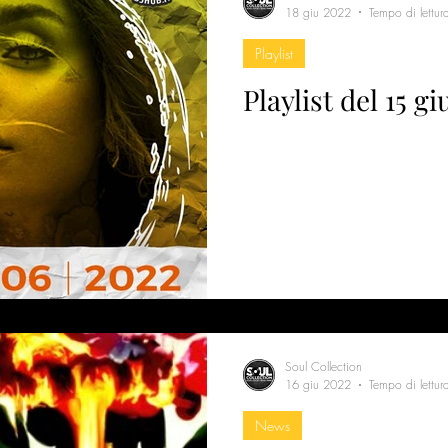
18 giu 2022
Tempo di lettur
Playlist
Playlist del 15 g
Soul Collection
16 giu 2022
Tempo di lettur
News