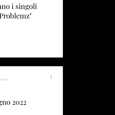
ingoli
"Problemz"
: 6 min
ugno 2022