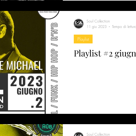
Soul Collection
11 giu 2023
Tempo di lettur
Playlist
Playlist #2 giug
Soul Collection