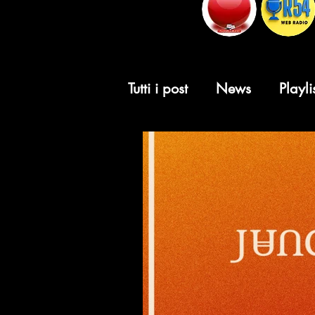
Tutti i post
News
Playli