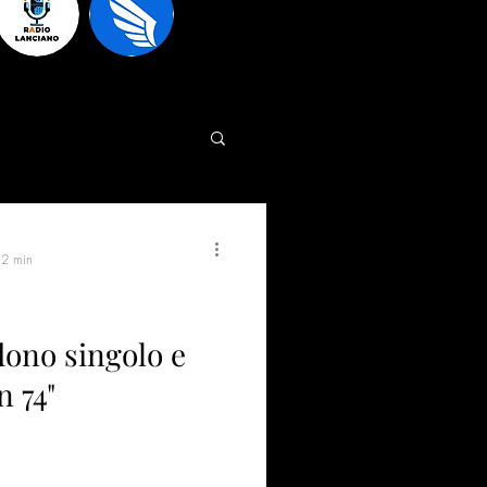
 2 min
dono singolo e
n 74"