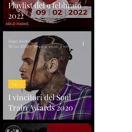
Playlist del 9 febbraio
2022
Sergio Basilico
30 nov 2020
Tempo di lettura: 3 min
News
I vincitori del Soul
Train Awards 2020