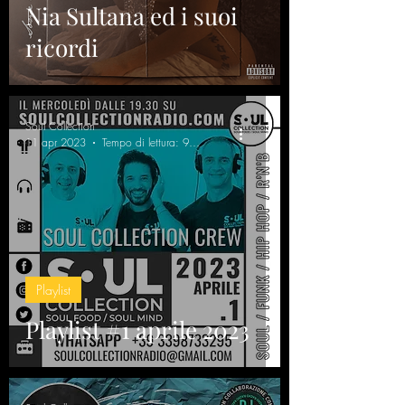
Nia Sultana ed i suoi
ricordi
Soul Collection
11 apr 2023
Tempo di lettura: 9 min
Playlist
Playlist #1 aprile 2023