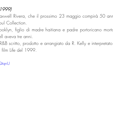
(1999)
axwell Rivera, che il prossimo 23 maggio compirà 50 ann
oul Collection. 
klyn, figlio di madre haitiana e padre portoricano morto
 aveva tre anni. 
R&B scritto, prodotto e arrangiato da R. Kelly e interpretat
 film Life del 1999. 
JQtqnU