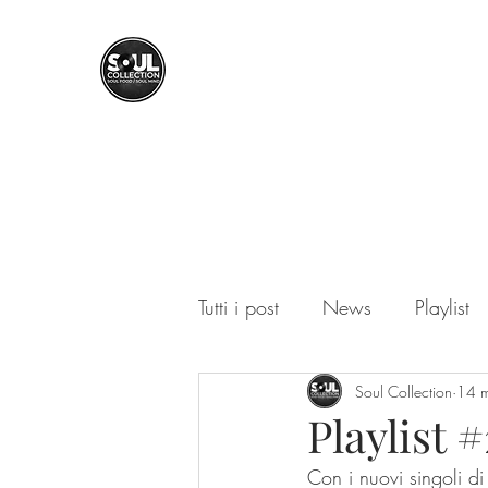
SOUL COLLECTION
Soul Food | Soul Mind
Tutti i post
News
Playlist
Soul Collection
14 
Playlist 
Con i nuovi singoli d