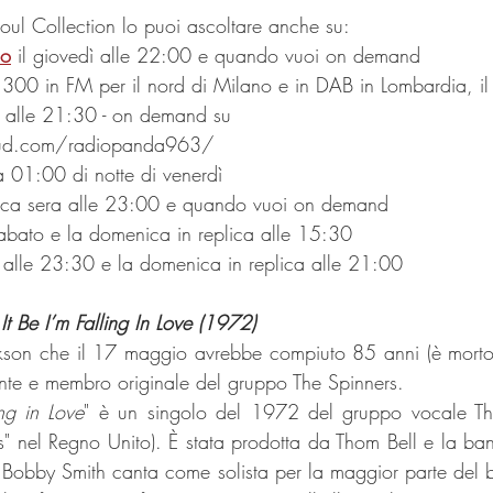
Soul Collection lo puoi ascoltare anche su:
io
 il giovedì alle 22:00 e quando vuoi on demand
.300 in FM per il nord di Milano e in DAB in Lombardia, il 
 alle 21:30 - on demand su 
oud.com/radiopanda963/
a 01:00 di notte di venerdì
ica sera alle 23:00 e quando vuoi on demand
sabato e la domenica in replica alle 15:30
ì alle 23:30 e la domenica in replica alle 21:00
t Be I’m Falling In Love (1972) 
ckson che il 17 maggio avrebbe compiuto 85 anni (è mort
ante e membro originale del gruppo The Spinners.
ng in Love
" è un singolo del 1972 del gruppo vocale The
s" nel Regno Unito). È stata prodotta da Thom Bell e la b
o. Bobby Smith canta come solista per la maggior parte del 