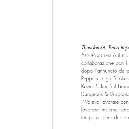
Thundercat, Tame Imp
No More Lies
 è il ti
collaborazione con i 
dopo l’annuncio delle
Peppers e gli Strokes
Kevin Parker è il bran
Dungeons & Dragons:
 “Volevo lavorare con Kevin fin dal primo album dei Tame Impala”, dice Thundercat, “Sentivo che 
lavorare insieme sar
tempo e spero di crear