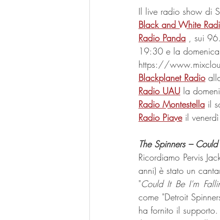
Il live radio show di 
Black and White Rad
Radio Panda
, sui 96
19:30 e la domenica
https://www.mixcl
Blackplanet Radio
 all
Radio UAU
 la domen
Radio Montestella
 il 
Radio Piave
 il venerd
The Spinners – Could I
Ricordiamo Pervis Ja
anni) è stato un cant
"
Could It Be I'm Falli
come "Detroit Spinner
ha fornito il support