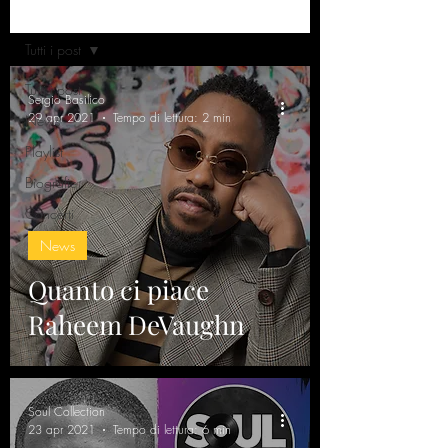
Home
Tutti i post
Tutti i post
Sergio Basilico
29 apr 2021
Tempo di lettura: 2 min
News
Playlist
Biografie
Concerti
News
Quanto ci piace
Raheem DeVaughn
Soul Collection
23 apr 2021
Tempo di lettura: 6 min