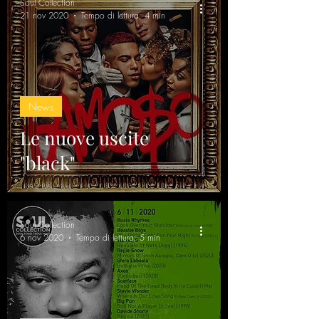
Soul Collection
21 nov 2020
Tempo di lettura: 4 min
News
Le nuove uscite
"black"
Soul Collection
6 nov 2020
Tempo di lettura: 5 min