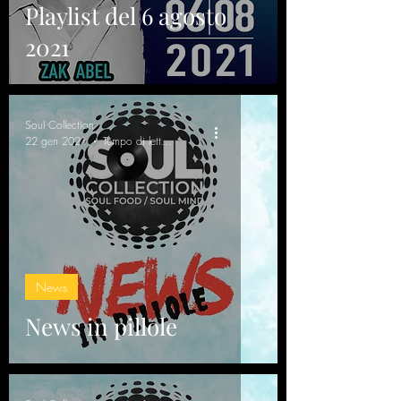
Playlist del 6 agosto
2021
Soul Collection
22 gen 2021
Tempo di lettura: 3 min
News
News in pillole