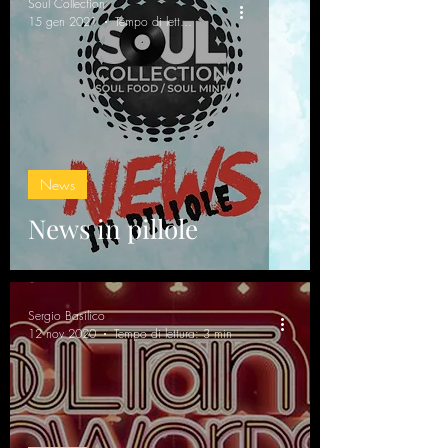
Soul Collection
15 gen 2021
Tempo di lettura: 3 min
News
News in pillole
Sergio Basilico
12 nov 2020
Tempo di lettura: 3 min