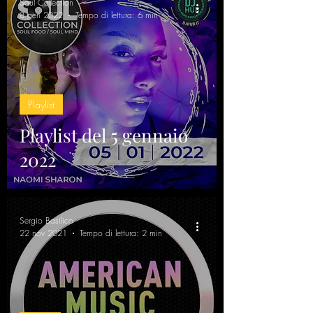
Soul Collection
8 gen 2022
Tempo di lettura: 6 min
Playlist
Playlist del 5 gennaio
2022
Sergio Basilico
22 nov 2021
Tempo di lettura: 2 min