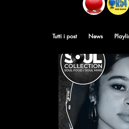
Tutti i post
News
Playli