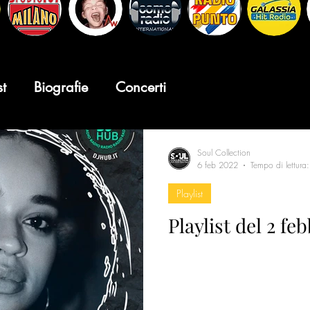
st
Biografie
Concerti
Soul Collection
6 feb 2022
Tempo di lettura
Playlist
Playlist del 2 fe