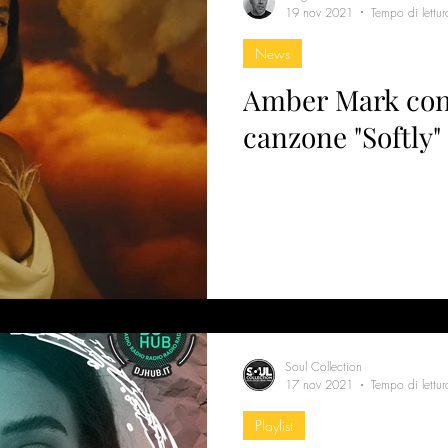
19 nov 2021
Tempo di lettur
News
Amber Mark con
canzone "Softly"
Soul Collection
17 nov 2021
Tempo di lettur
Playlist