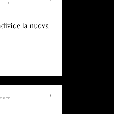
a: 1 min
divide la nuova
a: 6 min