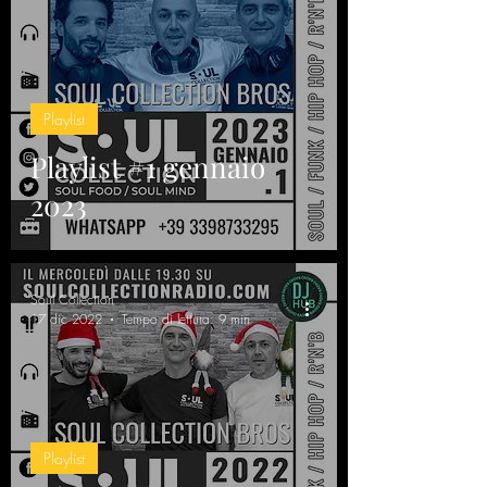
Playlist
Playlist #1 gennaio
2023
Soul Collection
17 dic 2022
Tempo di lettura: 9 min
Playlist