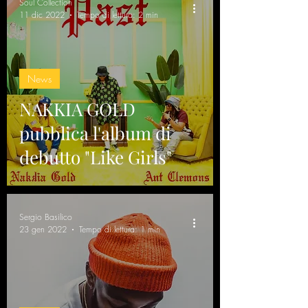
Soul Collection
11 dic 2022
Tempo di lettura: 2 min
News
NAKKIA GOLD
pubblica l'album di
debutto "Like Girls"
Sergio Basilico
23 gen 2022
Tempo di lettura: 1 min