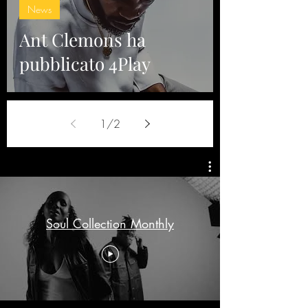
News
Ant Clemons ha
pubblicato 4Play
1
/
2
Soul Collection Monthly