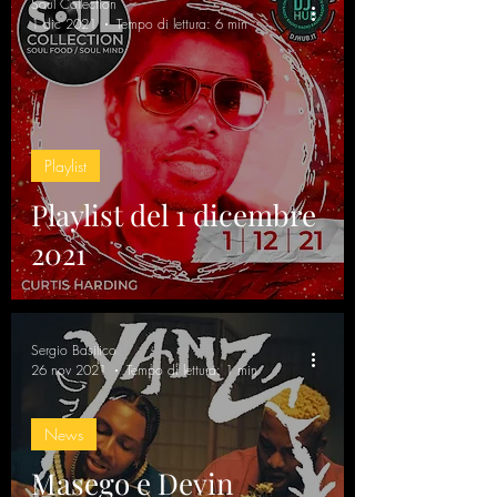
Soul Collection
1 dic 2021
Tempo di lettura: 6 min
Playlist
Playlist del 1 dicembre
2021
Sergio Basilico
26 nov 2021
Tempo di lettura: 1 min
News
Masego e Devin