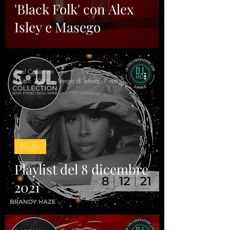
'Black Folk' con Alex
Isley e Masego
Soul Collection
11 dic 2021
Tempo di lettura: 7 min
Playlist
Playlist del 8 dicembre
2021