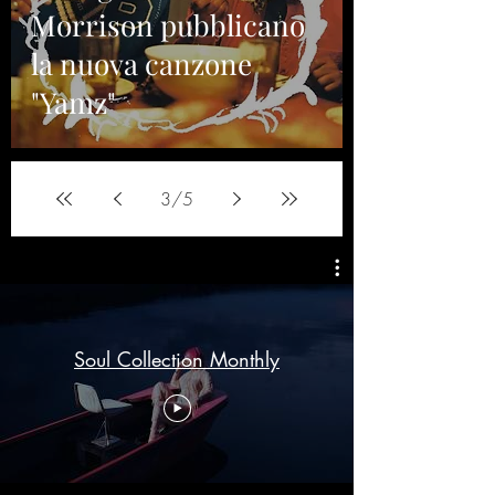
Morrison pubblicano
la nuova canzone
"Yamz"
3
/
5
Soul Collection Monthly