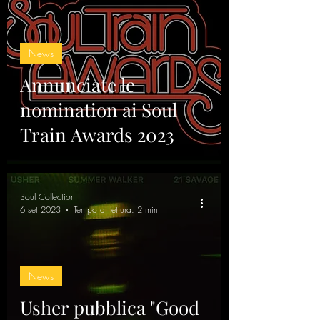
News
Annunciate le
nomination ai Soul
Train Awards 2023
Soul Collection
6 set 2023
Tempo di lettura: 2 min
News
Usher pubblica "Good