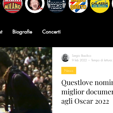
st
Biografie
Concerti
Sergio Basilico
9 feb 2022
Tempo di lettura
News
Questlove nomin
miglior documen
agli Oscar 2022