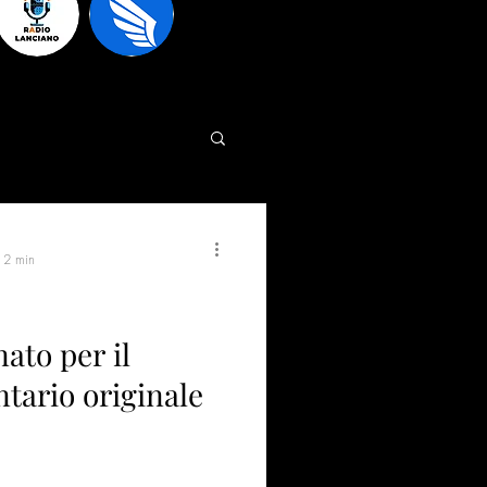
: 2 min
ato per il
tario originale