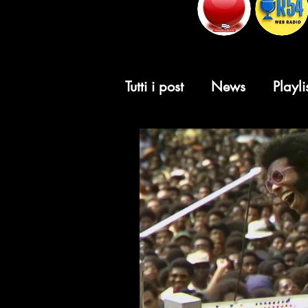
Tutti i post
News
Playli