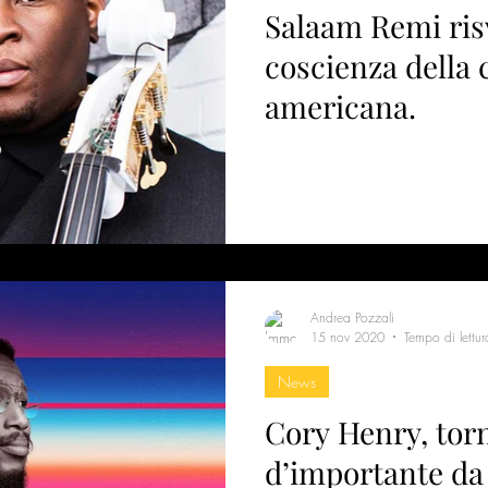
Salaam Remi risv
coscienza della 
americana.
Andrea Pozzali
15 nov 2020
Tempo di lettur
News
Cory Henry, tor
d’importante da 