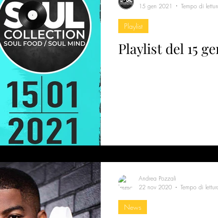
15 gen 2021
Tempo di lettu
Playlist
Playlist del 15 g
Andrea Pozzali
22 nov 2020
Tempo di lettur
News