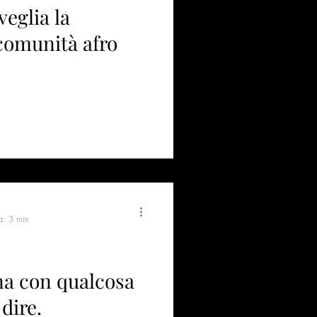
eglia la
comunità afro
a: 3 min
na con qualcosa
dire.